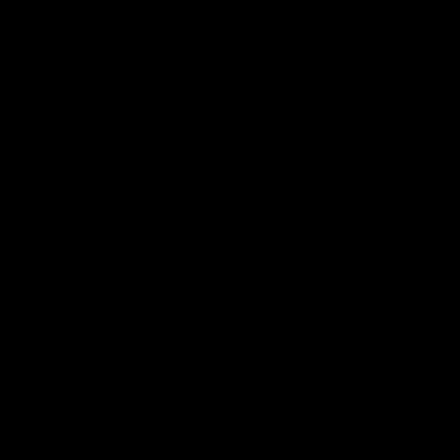
阵
系统级的安全屏障。