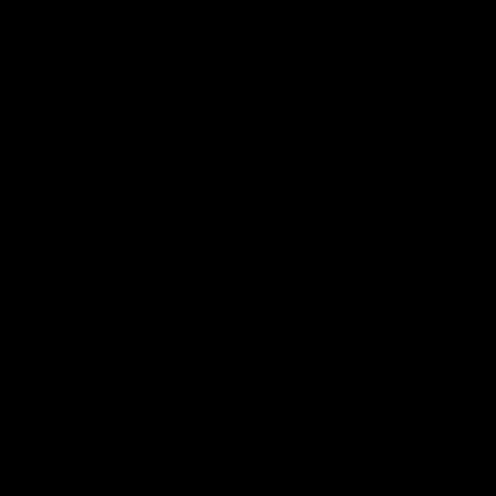
密登录终端
轻量级架构与
度加密通道，