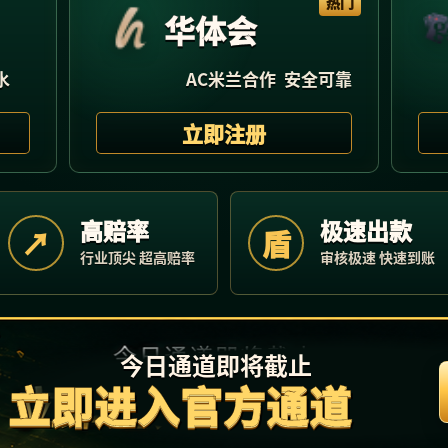
pg电子平台——品牌故事与实
锋，专注于将时尚设计与科技功能相结合。与知名设计师合
高反光材料，在夜间跑步时提高安全性。APP内置搭配建议
颜值和功能的装备。