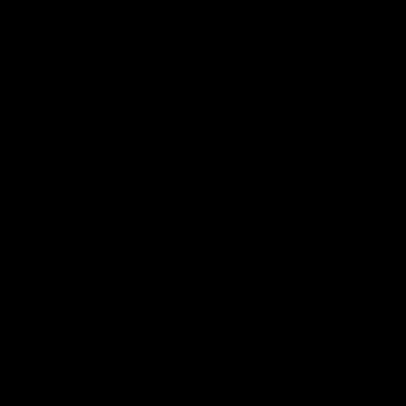
洛
杉
矶