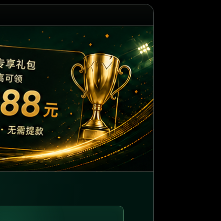
首
App
新闻
关于
页
资讯
我们
简单高效
版
全面兼容手机、平板与电
身在何处，精彩赛事随时伴您