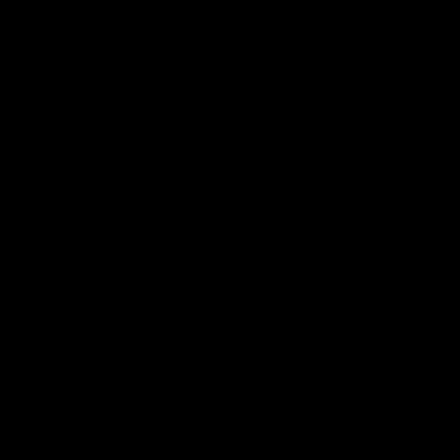
pg电子平台全场景移动
应用