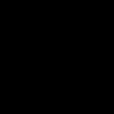
伦
北
敦
京
新
加
坡
巴
西